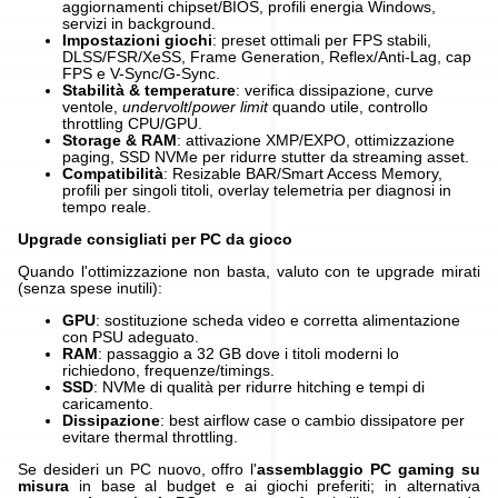
aggiornamenti chipset/BIOS, profili energia Windows,
servizi in background.
Impostazioni giochi
: preset ottimali per FPS stabili,
DLSS/FSR/XeSS, Frame Generation, Reflex/Anti-Lag, cap
FPS e V-Sync/G-Sync.
Stabilità & temperature
: verifica dissipazione, curve
ventole,
undervolt
/
power limit
quando utile, controllo
throttling CPU/GPU.
Storage & RAM
: attivazione XMP/EXPO, ottimizzazione
paging, SSD NVMe per ridurre stutter da streaming asset.
Compatibilità
: Resizable BAR/Smart Access Memory,
profili per singoli titoli, overlay telemetria per diagnosi in
tempo reale.
Upgrade consigliati per PC da gioco
Quando l'ottimizzazione non basta, valuto con te upgrade mirati
(senza spese inutili):
GPU
: sostituzione scheda video e corretta alimentazione
con PSU adeguato.
RAM
: passaggio a 32 GB dove i titoli moderni lo
richiedono, frequenze/timings.
SSD
: NVMe di qualità per ridurre hitching e tempi di
caricamento.
Dissipazione
: best airflow case o cambio dissipatore per
evitare thermal throttling.
Se desideri un PC nuovo, offro l'
assemblaggio PC gaming su
misura
in base al budget e ai giochi preferiti; in alternativa