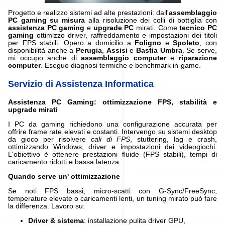
Progetto e realizzo sistemi ad alte prestazioni: dall'
assemblaggio
PC gaming su misura
alla risoluzione dei colli di bottiglia con
assistenza PC gaming
e
upgrade PC
mirati. Come
tecnico PC
gaming
ottimizzo driver, raffreddamento e impostazioni dei titoli
per FPS stabili. Opero a domicilio a
Foligno
e
Spoleto
, con
disponibilità anche a
Perugia
,
Assisi
e
Bastia Umbra
. Se serve,
mi occupo anche di
assemblaggio computer
e
riparazione
computer
. Eseguo diagnosi termiche e benchmark in-game.
Servizio di Assistenza Informatica
Assistenza PC Gaming: ottimizzazione FPS, stabilità e
upgrade mirati
I PC da gaming richiedono una configurazione accurata per
offrire frame rate elevati e costanti. Intervengo su sistemi desktop
da gioco per risolvere
cali di FPS
, stuttering, lag e crash,
ottimizzando Windows, driver e impostazioni dei videogiochi.
L'obiettivo è ottenere prestazioni fluide (FPS stabili), tempi di
caricamento ridotti e bassa latenza.
Quando serve un' ottimizzazione
Se noti FPS bassi, micro-scatti con G-Sync/FreeSync,
temperature elevate o caricamenti lenti, un tuning mirato può fare
la differenza. Lavoro su:
Driver & sistema
: installazione pulita driver GPU,